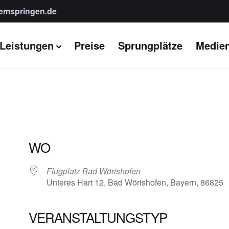
emspringen.de
Leistungen
Preise
Sprungplätze
Medie
WO
Flugplatz Bad Wörishofen
Unteres Hart 12, Bad Wörishofen, Bayern, 86825
VERANSTALTUNGSTYP