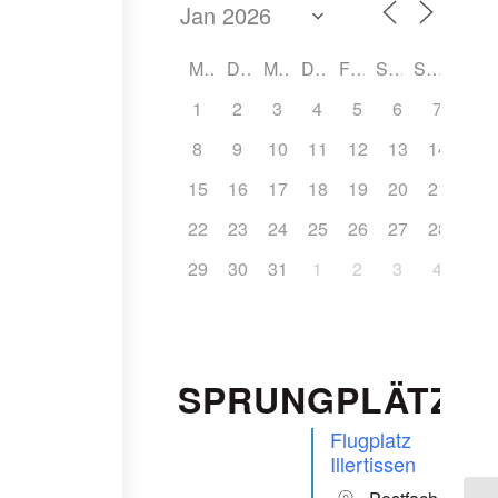
ffice 365
Outlook Live
MO
DI
MI
DO
FR
SA
SO
1
2
3
4
5
6
7
8
9
10
11
12
13
14
15
16
17
18
19
20
21
22
23
24
25
26
27
28
29
30
31
1
2
3
4
SPRUNGPLÄTZE
Flugplatz
Illertissen