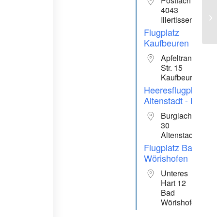
Postfach
4043
2 
Illertissen
Flugplatz
Kaufbeuren
Apfeltranger
Str. 15
Kaufbeuren
Heeresflugplatz
Altenstadt - ETHA
Burglachbergst
30
Altenstadt
Flugplatz Bad
Wörishofen
Unteres
Hart 12
Bad
Wörishofen