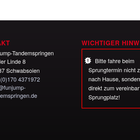
AKT
WICHTIGER HINW
jump-Tandemspringen
Bitte fahre beim
er Linde 8
Sprungtermin nicht 
87 Schwabsoien
nach Hause, sonder
 (0)170 4371972
o@funjump-
direkt zum vereinbar
demspringen.de
Sprungplatz!