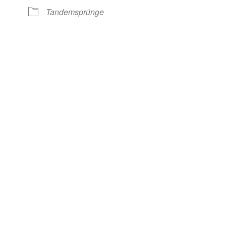
nder
iCalendar
O
Tandemsprünge