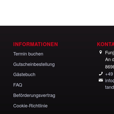
INFORMATIONEN
KONT
Fun
Termin buchen
An d
Gutscheinbestellung
869
+49
Gästebuch
inf
FAQ
tan
Beförderungsvertrag
Cookie-Richtlinie