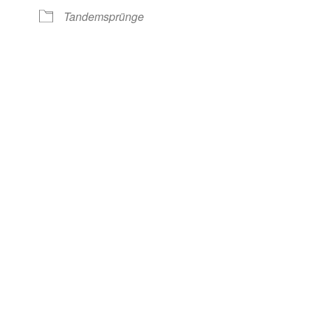
nder
iCalendar
O
Tandemsprünge