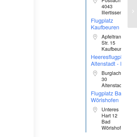
Postfach
4043
4 
Illertissen
Flugplatz
Kaufbeuren
Apfeltranger
Str. 15
Kaufbeuren
Heeresflugplatz
Altenstadt - ETHA
Burglachbergst
30
Altenstadt
Flugplatz Bad
Wörishofen
Unteres
Hart 12
Bad
Wörishofen