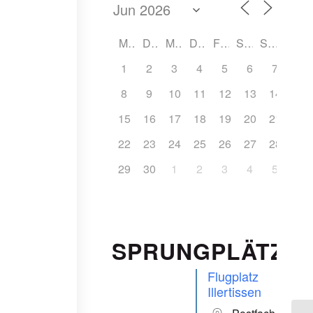
ffice 365
Outlook Live
MO
DI
MI
DO
FR
SA
SO
1
2
3
4
5
6
7
8
9
10
11
12
13
14
15
16
17
18
19
20
21
22
23
24
25
26
27
28
29
30
1
2
3
4
5
SPRUNGPLÄTZE
Flugplatz
Illertissen