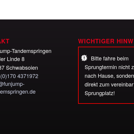
AKT
WICHTIGER HINW
jump-Tandemspringen
Bitte fahre beim
er Linde 8
Sprungtermin nicht 
87 Schwabsoien
nach Hause, sonder
 (0)170 4371972
o@funjump-
direkt zum vereinbar
demspringen.de
Sprungplatz!