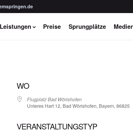
emspringen.de
Leistungen
Preise
Sprungplätze
Medie
WO
Flugplatz Bad Wörishofen
Unteres Hart 12, Bad Wörishofen, Bayern, 86825
VERANSTALTUNGSTYP