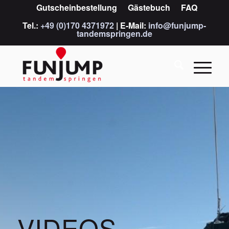
Gutscheinbestellung
Gästebuch
FAQ
Tel.:
+49 (0)170 4371972
| E-Mail:
info@funjump-
tandemspringen.de
VIDEOS